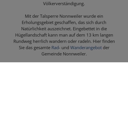
Völkerverständigung.
Mit der Talsperre Nonnweiler wurde ein
Erholungsgebiet geschaffen, das sich durch
Natürlichkeit auszeichnet. Eingebettet in die
Hügellandschaft kann man auf dem 13 km langen
Rundweg herrlich wandern oder radeln. Hier finden
Sie das gesamte
Rad
- und
Wanderangebot
der
Gemeinde Nonnweiler.
Besonders für Kinder ist die Sommerrodelbahn mit
dem Rutschenparadies am Peterberg ein Highlight.
Mehrere Rutschenarten und die 1000 m lange
Rodelbahn bieten Fahrspaß pur.
Interessante Themenwege, wie der Planeten- oder
der Archäologische Wanderweg, halten viele
Informationen bereit. Das Wandern auf dem Saar-
Hunsrück-Steig und vier Traumschleifen Saar-
Hunsrück ist ohnehin ein besonderes Naturerlebnis.